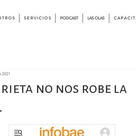
 T R O S
S E R V I C I O S
PODCAST
LAS OLAS
C A P A C I T
b 2021
grieta no nos robe la
.