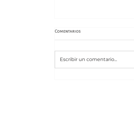
Comentarios
Escribir un comentario...
Ángel Gargiulo sobre el manejo
de la ansiedad, con Vivian
Urfeig en La Nación