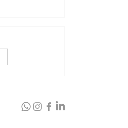
s vitales: cómo enfrentar
ansición hacia la
ación sin miedo o angustia