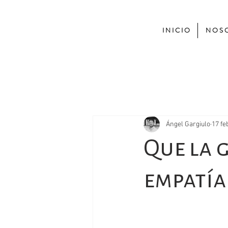
I N I C I O
N O S O
Ángel Gargiulo
17 fe
Que la 
empatía