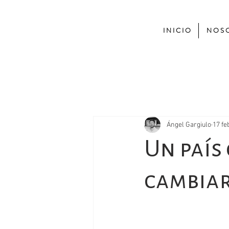
I N I C I O
N O S O
Ángel Gargiulo
17 fe
Un país
cambiar