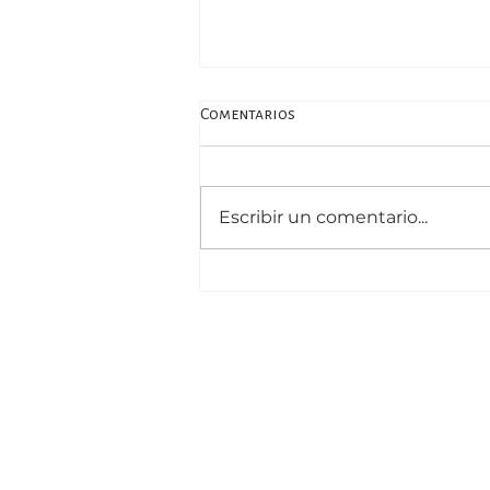
Comentarios
Escribir un comentario...
Ángel Gargiulo sobre el manejo
de la ansiedad, con Vivian
Urfeig en La Nación