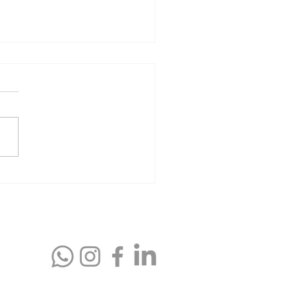
s vitales: cómo enfrentar
ansición hacia la
ación sin miedo o angustia