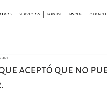
 T R O S
S E R V I C I O S
PODCAST
LAS OLAS
C A P A C I T
b 2021
 que aceptó que no pu
.