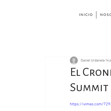
I N I C I O
N O S O
Daniel Urdaneta
14 j
El Cron
Summit 
https://vimeo.com/72