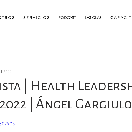
 T R O S
S E R V I C I O S
PODCAST
LAS OLAS
C A P A C I T
ul 2022
ista | Health Leaders
2022 | Ángel Gargiulo
9307973