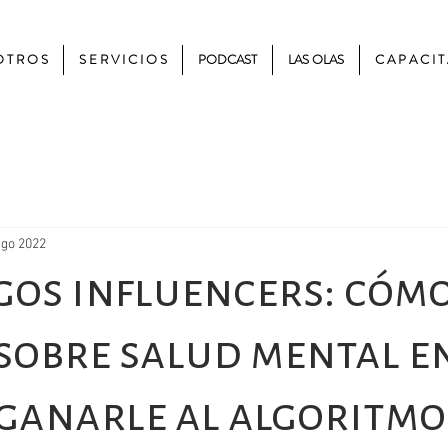
 T R O S
S E R V I C I O S
PODCAST
LAS OLAS
C A P A C I T
ago 2022
gos influencers: cóm
sobre salud mental e
 ganarle al algoritmo