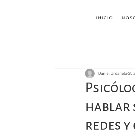
I N I C I O
N O S O
Daniel Urdaneta
25 
Psicólo
hablar 
redes y