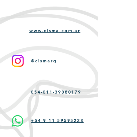
www.cisma.com.ar
@cismarg
054-011-39880179
+54 9 11 59595223