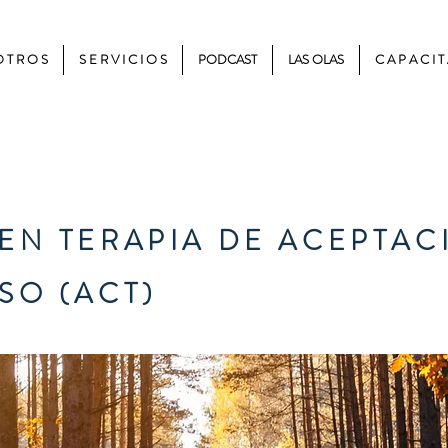
 T R O S
S E R V I C I O S
PODCAST
LAS OLAS
C A P A C I T
EN TERAPIA DE ACEPTAC
SO (ACT)