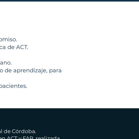
omiso.
ca de ACT.
mano.
so de aprendizaje, para
pacientes.
al de Córdoba.
en ACT y FAP, realizada