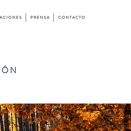
 A C I O N E S
P R E N S A
C O N T A C T O
IÓN