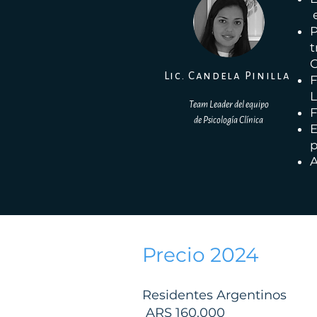
e
P
t
C
Lic. Candela Pinilla
F
L
Team L
eader del e
quip
o
F
de Psicología Clínica
E
p
A
Precio 2024
Residentes Argentinos
ARS 160.000​