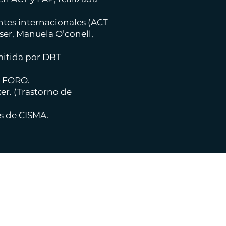
ntes internacionales (ACT
lser, Manuela O’conell,
itida por DBT
n FORO.
er. (Trastorno de
s de CISMA.