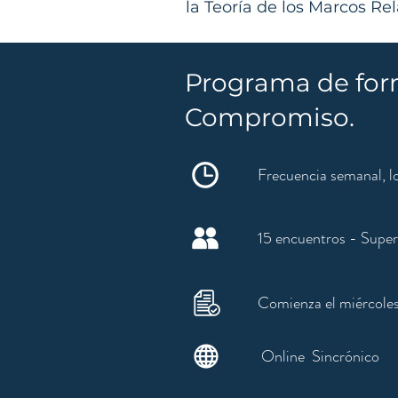
la Teoría de los Marcos Re
Programa de for
Compromiso.
Frecuencia semanal, l
15 encuentros - Super
Comienza el miércole
Online Sincrónico