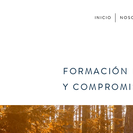
I N I C I O
N O S O
FORMACIÓN 
Y COMPROMI